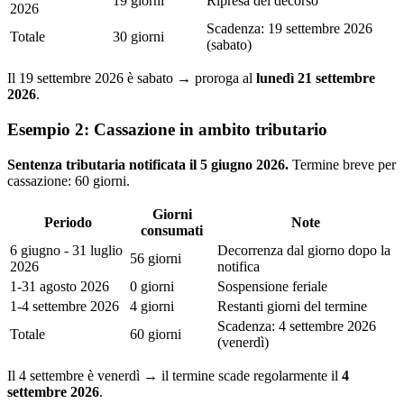
19 giorni
Ripresa del decorso
2026
Scadenza: 19 settembre 2026
Totale
30 giorni
(sabato)
Il 19 settembre 2026 è sabato → proroga al
lunedì 21 settembre
2026
.
Esempio 2: Cassazione in ambito tributario
Sentenza tributaria notificata il 5 giugno 2026.
Termine breve per
cassazione: 60 giorni.
Giorni
Periodo
Note
consumati
6 giugno - 31 luglio
Decorrenza dal giorno dopo la
56 giorni
2026
notifica
1-31 agosto 2026
0 giorni
Sospensione feriale
1-4 settembre 2026
4 giorni
Restanti giorni del termine
Scadenza: 4 settembre 2026
Totale
60 giorni
(venerdì)
Il 4 settembre è venerdì → il termine scade regolarmente il
4
settembre 2026
.