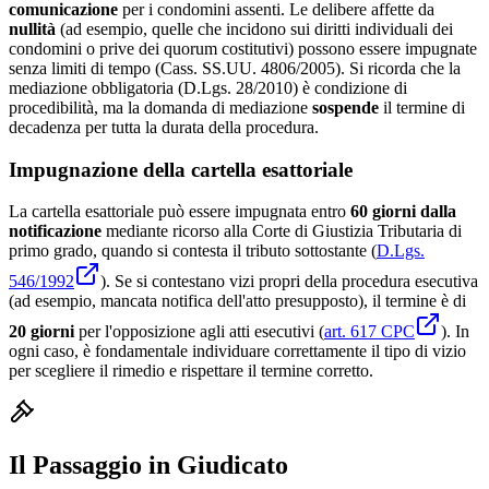
comunicazione
per i condomini assenti. Le delibere affette da
nullità
(ad esempio, quelle che incidono sui diritti individuali dei
condomini o prive dei quorum costitutivi) possono essere impugnate
senza limiti di tempo (Cass. SS.UU. 4806/2005). Si ricorda che la
mediazione obbligatoria (D.Lgs. 28/2010) è condizione di
procedibilità, ma la domanda di mediazione
sospende
il termine di
decadenza per tutta la durata della procedura.
Impugnazione della cartella esattoriale
La cartella esattoriale può essere impugnata entro
60 giorni dalla
notificazione
mediante ricorso alla Corte di Giustizia Tributaria di
primo grado, quando si contesta il tributo sottostante (
D.Lgs.
546/1992
). Se si contestano vizi propri della procedura esecutiva
(ad esempio, mancata notifica dell'atto presupposto), il termine è di
20 giorni
per l'opposizione agli atti esecutivi (
art. 617 CPC
). In
ogni caso, è fondamentale individuare correttamente il tipo di vizio
per scegliere il rimedio e rispettare il termine corretto.
Il Passaggio in Giudicato