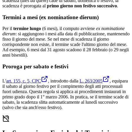
scadenza (
dies ad quem
) cade di sabato, domenica o festivo, la
scadenza è prorogata al
primo giorno non festivo successivo
.
Termini a mesi (ex nominatione dierum)
Per il
termine lungo
(6 mesi), il computo avviene
ex nominatione
dierum
: si aggiungono i mesi alla data di pubblicazione, mantenendo
fisso il giorno del mese. Se nel mese di scadenza il giorno
corrispondente non esiste, il termine scade l'ultimo giorno del mese.
Ad esempio, 6 mesi dal 31 agosto scadono il 28 febbraio (o 29 negli
anni bisestili).
Proroga per sabato e festivi
L'
art. 155, c. 5, CPC
, introdotto dalla
L. 263/2005
, equipara
il sabato al giorno festivo per il compimento degli atti processuali
fuori udienza. Questa regola si applica ai procedimenti instaurati in
primo grado dopo il 1° marzo 2006. In pratica, se il termine scade di
sabato, la scadenza slitta automaticamente al lunedì successivo
(salvo che sia anch'esso festivo).