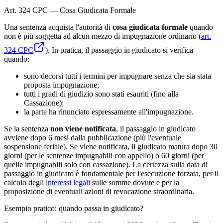
Art. 324 CPC — Cosa Giudicata Formale
Una sentenza acquista l'autorità di
cosa giudicata formale
quando
non è più soggetta ad alcun mezzo di impugnazione ordinario (
art.
324 CPC
). In pratica, il passaggio in giudicato si verifica
quando:
sono decorsi tutti i termini per impugnare senza che sia stata
proposta impugnazione;
tutti i gradi di giudizio sono stati esauriti (fino alla
Cassazione);
la parte ha rinunciato espressamente all'impugnazione.
Se la sentenza
non viene notificata
, il passaggio in giudicato
avviene dopo 6 mesi dalla pubblicazione (più l'eventuale
sospensione feriale). Se viene notificata, il giudicato matura dopo 30
giorni (per le sentenze impugnabili con appello) o 60 giorni (per
quelle impugnabili solo con cassazione). La certezza sulla data di
passaggio in giudicato è fondamentale per l'esecuzione forzata, per il
calcolo degli
interessi legali
sulle somme dovute e per la
proposizione di eventuali azioni di revocazione straordinaria.
Esempio pratico: quando passa in giudicato?