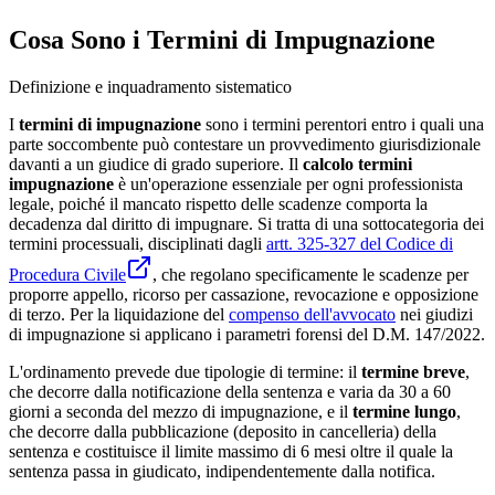
Cosa Sono i Termini di Impugnazione
Definizione e inquadramento sistematico
I
termini di impugnazione
sono i termini perentori entro i quali una
parte soccombente può contestare un provvedimento giurisdizionale
davanti a un giudice di grado superiore. Il
calcolo termini
impugnazione
è un'operazione essenziale per ogni professionista
legale, poiché il mancato rispetto delle scadenze comporta la
decadenza dal diritto di impugnare. Si tratta di una sottocategoria dei
termini processuali, disciplinati dagli
artt. 325-327 del Codice di
Procedura Civile
, che regolano specificamente le scadenze per
proporre appello, ricorso per cassazione, revocazione e opposizione
di terzo. Per la liquidazione del
compenso dell'avvocato
nei giudizi
di impugnazione si applicano i parametri forensi del D.M. 147/2022.
L'ordinamento prevede due tipologie di termine: il
termine breve
,
che decorre dalla notificazione della sentenza e varia da 30 a 60
giorni a seconda del mezzo di impugnazione, e il
termine lungo
,
che decorre dalla pubblicazione (deposito in cancelleria) della
sentenza e costituisce il limite massimo di 6 mesi oltre il quale la
sentenza passa in giudicato, indipendentemente dalla notifica.