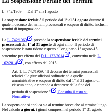
La Sospensione Feriale dei Termini
L. 742/1969 — Dal 1° al 31 agosto
La
sospensione feriale
è il periodo dal
1° al 31 agosto
durante il
quale il decorso dei termini processuali è sospeso di diritto, inclusi i
termini di impugnazione.
La
L. 742/1969
prevede la
sospensione feriale dei termini
processuali
dal
1° al 31 agosto
di ogni anno. Il periodo di
sospensione è stato ridotto rispetto all'originario 1° agosto-15
settembre per effetto del
D.L. 132/2014
, convertito nella
L.
162/2014
, con effetto dal 2015.
Art. 1, L. 742/1969: "Il decorso dei termini processuali
relativi alle giurisdizioni ordinarie ed a quelle
amministrative è sospeso di diritto dal 1° al 31 agosto di
ciascun anno, e riprende a decorrere dalla fine del
periodo di sospensione."
Consulta il testo su
Normattiva
La sospensione si applica sia al termine breve che al termine lungo.
Nel calcolo
a giorni
, i giorni compresi nel periodo 1°-31 agosto