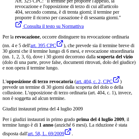
Art. 325 CPC: "Il termine per proporre l'appello, la
revocazione e l'opposizione di terzo di cui all'articolo
404, secondo comma, è di trenta giorni; il termine per
proporre il ricorso per cassazione è di sessanta giorni."
Consulta il testo su Normattiva
Per la
revocazione
, occorre distinguere tra revocazione ordinaria
(nn. 4 e 5 dell'
art. 395 CPC
), che prevede sia il termine breve di
30 giorni che il termine lungo di 6 mesi, e revocazione straordinaria
(nn. 1, 2, 3, 6), dove i 30 giorni decorrono dalla
scoperta del vizio
(dolo di una parte, prove false, documenti ritrovati, dolo del giudice)
e non opera il termine lungo.
L'
opposizione di terzo revocatoria
(
art. 404, c. 2, CPC
)
prevede un termine di 30 giorni dalla scoperta del dolo o della
collusione. L'opposizione di terzo ordinaria (art. 404, c. 1), invece,
non è soggetta ad alcun termine.
Giudizi instaurati prima del 4 luglio 2009
Per i giudizi instaurati in primo grado
prima del 4 luglio 2009
, il
termine lungo è di
1 anno
(anziché 6 mesi). La riduzione è stata
disposta dall'
art. 58, L. 69/2009
.