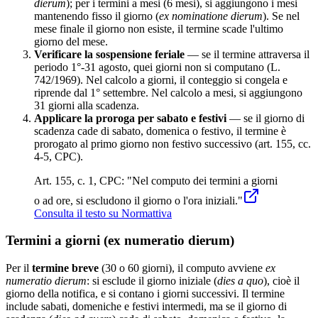
dierum
); per i termini a mesi (6 mesi), si aggiungono i mesi
mantenendo fisso il giorno (
ex nominatione dierum
). Se nel
mese finale il giorno non esiste, il termine scade l'ultimo
giorno del mese.
Verificare la sospensione feriale
— se il termine attraversa il
periodo 1°-31 agosto, quei giorni non si computano (L.
742/1969). Nel calcolo a giorni, il conteggio si congela e
riprende dal 1° settembre. Nel calcolo a mesi, si aggiungono
31 giorni alla scadenza.
Applicare la proroga per sabato e festivi
— se il giorno di
scadenza cade di sabato, domenica o festivo, il termine è
prorogato al primo giorno non festivo successivo (art. 155, cc.
4-5, CPC).
Art. 155, c. 1, CPC: "Nel computo dei termini a giorni
o ad ore, si escludono il giorno o l'ora iniziali."
Consulta il testo su Normattiva
Termini a giorni (ex numeratio dierum)
Per il
termine breve
(30 o 60 giorni), il computo avviene
ex
numeratio dierum
: si esclude il giorno iniziale (
dies a quo
), cioè il
giorno della notifica, e si contano i giorni successivi. Il termine
include sabati, domeniche e festivi intermedi, ma se il giorno di