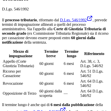
D.Lgs. 546/1992
Il
processo tributario
, riformato dal
D.Lgs. 546/1992
, prevede
termini di impugnazione allineati a quelli del processo
amministrativo. Sia l'appello alla
Corte di Giustizia Tributaria di
secondo grado
(ex Commissione Tributaria Regionale) sia il ricorso
per cassazione devono essere proposti entro
60 giorni dalla
notificazione
della sentenza.
Mezzo di
Termine
Termine
Riferimento
impugnazione
breve
lungo
Appello (Corte
Art. 38, c. 3,
60 giorni
6 mesi
Giustizia Tributaria)
D.Lgs. 546/92
Ricorso per
Art. 51 D.Lgs.
60 giorni
6 mesi
Cassazione
546/92
Art. 64 D.Lgs.
Revocazione
60 giorni
6 mesi
546/92
60 giorni dalla
Art. 64 D.Lgs.
Opposizione di Terzo
—
scoperta
546/92
Il termine lungo è anche qui di
6 mesi dalla pubblicazione
della