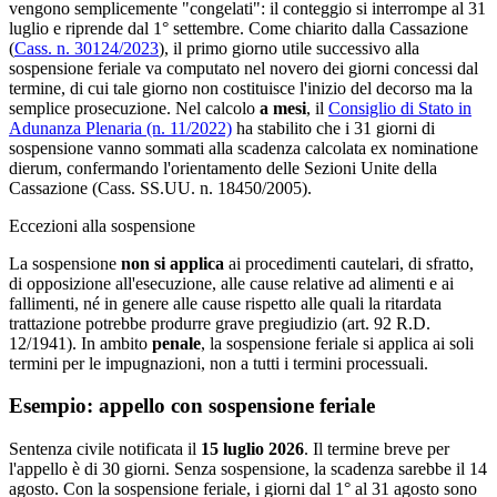
vengono semplicemente "congelati": il conteggio si interrompe al 31
luglio e riprende dal 1° settembre. Come chiarito dalla Cassazione
(
Cass. n. 30124/2023
), il primo giorno utile successivo alla
sospensione feriale va computato nel novero dei giorni concessi dal
termine, di cui tale giorno non costituisce l'inizio del decorso ma la
semplice prosecuzione. Nel calcolo
a mesi
, il
Consiglio di Stato in
Adunanza Plenaria (n. 11/2022)
ha stabilito che i 31 giorni di
sospensione vanno sommati alla scadenza calcolata ex nominatione
dierum, confermando l'orientamento delle Sezioni Unite della
Cassazione (Cass. SS.UU. n. 18450/2005).
Eccezioni alla sospensione
La sospensione
non si applica
ai procedimenti cautelari, di sfratto,
di opposizione all'esecuzione, alle cause relative ad alimenti e ai
fallimenti, né in genere alle cause rispetto alle quali la ritardata
trattazione potrebbe produrre grave pregiudizio (art. 92 R.D.
12/1941). In ambito
penale
, la sospensione feriale si applica ai soli
termini per le impugnazioni, non a tutti i termini processuali.
Esempio: appello con sospensione feriale
Sentenza civile notificata il
15 luglio 2026
. Il termine breve per
l'appello è di 30 giorni. Senza sospensione, la scadenza sarebbe il 14
agosto. Con la sospensione feriale, i giorni dal 1° al 31 agosto sono