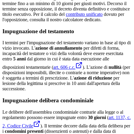
termine fino a un minimo di 10 giorni per giusti motivi. Decorso il
termine senza opposizione, il decreto diventa definitivo e costituisce
titolo esecutivo. Per il calcolo del
contributo unificato
dovuto per
l'opposizione, consulta il nostro calcolatore dedicato.
Impugnazione del testamento
I termini per l'impugnazione del testamento variano in base al tipo di
vizio invocato. L'
azione di annullamento
per difetti di forma,
incapacità del testatore o vizi della volontà deve essere esercitata
entro
5 anni
dal giorno in cui è stata data esecuzione alle
disposizioni testamentarie (
art. 606 c.c.
). L'azione di
nullità
(per
disposizioni impossibili, illecite o contrarie a norme imperative) non
è soggetta a termini di prescrizione. L'
azione di riduzione
per
lesione della legittima si prescrive in 10 anni dall'apertura della
successione.
Impugnazione delibera condominiale
Le delibere dell'assemblea condominiale contrarie alla legge o al
regolamento possono essere impugnate entro
30 giorni
(
art. 1137, c.
2, Codice Civile
). Il termine decorre dalla data della delibera per
i
condomini presenti
(dissenzienti o astenuti) e dalla data di