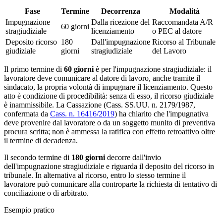
Fase
Termine
Decorrenza
Modalità
Impugnazione
Dalla ricezione del
Raccomandata A/R
60 giorni
stragiudiziale
licenziamento
o PEC al datore
Deposito ricorso
180
Dall'impugnazione
Ricorso al Tribunale
giudiziale
giorni
stragiudiziale
del Lavoro
Il primo termine di
60 giorni
è per l'impugnazione stragiudiziale: il
lavoratore deve comunicare al datore di lavoro, anche tramite il
sindacato, la propria volontà di impugnare il licenziamento. Questo
atto è condizione di procedibilità: senza di esso, il ricorso giudiziale
è inammissibile. La Cassazione (Cass. SS.UU. n. 2179/1987,
confermata da
Cass. n. 16416/2019
) ha chiarito che l'impugnativa
deve provenire dal lavoratore o da un soggetto munito di preventiva
procura scritta; non è ammessa la ratifica con effetto retroattivo oltre
il termine di decadenza.
Il secondo termine di
180 giorni
decorre dall'invio
dell'impugnazione stragiudiziale e riguarda il deposito del ricorso in
tribunale. In alternativa al ricorso, entro lo stesso termine il
lavoratore può comunicare alla controparte la richiesta di tentativo di
conciliazione o di arbitrato.
Esempio pratico