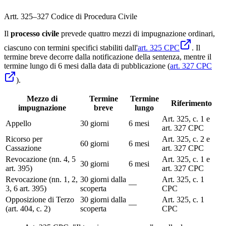
Artt. 325–327 Codice di Procedura Civile
Il
processo civile
prevede quattro mezzi di impugnazione ordinari,
ciascuno con termini specifici stabiliti dall'
art. 325 CPC
. Il
termine breve decorre dalla notificazione della sentenza, mentre il
termine lungo di 6 mesi dalla data di pubblicazione (
art. 327 CPC
).
Mezzo di
Termine
Termine
Riferimento
impugnazione
breve
lungo
Art. 325, c. 1 e
Appello
30 giorni
6 mesi
art. 327 CPC
Ricorso per
Art. 325, c. 2 e
60 giorni
6 mesi
Cassazione
art. 327 CPC
Revocazione (nn. 4, 5
Art. 325, c. 1 e
30 giorni
6 mesi
art. 395)
art. 327 CPC
Revocazione (nn. 1, 2,
30 giorni dalla
Art. 325, c. 1
—
3, 6 art. 395)
scoperta
CPC
Opposizione di Terzo
30 giorni dalla
Art. 325, c. 1
—
(art. 404, c. 2)
scoperta
CPC