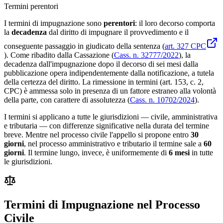
Termini perentori
I termini di impugnazione sono
perentori
: il loro decorso comporta
la
decadenza
dal diritto di impugnare il provvedimento e il
conseguente passaggio in giudicato della sentenza (
art. 327 CPC
). Come ribadito dalla Cassazione (
Cass. n. 32777/2022
), la
decadenza dall'impugnazione dopo il decorso di sei mesi dalla
pubblicazione opera indipendentemente dalla notificazione, a tutela
della certezza del diritto. La rimessione in termini (art. 153, c. 2,
CPC) è ammessa solo in presenza di un fattore estraneo alla volontà
della parte, con carattere di assolutezza (
Cass. n. 10702/2024
).
I termini si applicano a tutte le giurisdizioni — civile, amministrativa
e tributaria — con differenze significative nella durata del termine
breve. Mentre nel processo civile l'appello si propone entro
30
giorni
, nel processo amministrativo e tributario il termine sale a
60
giorni
. Il termine lungo, invece, è uniformemente di
6 mesi
in tutte
le giurisdizioni.
Termini di Impugnazione nel Processo
Civile