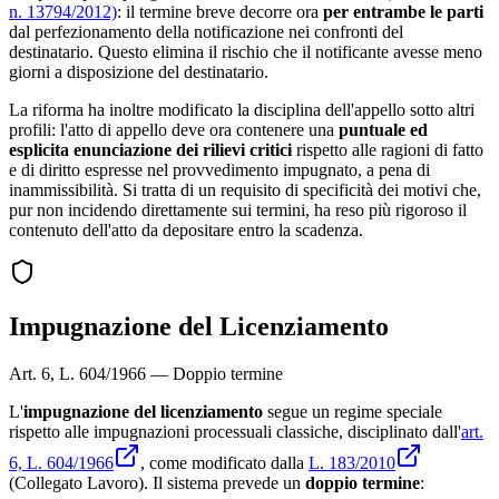
n. 13794/2012)
: il termine breve decorre ora
per entrambe le parti
dal perfezionamento della notificazione nei confronti del
destinatario. Questo elimina il rischio che il notificante avesse meno
giorni a disposizione del destinatario.
La riforma ha inoltre modificato la disciplina dell'appello sotto altri
profili: l'atto di appello deve ora contenere una
puntuale ed
esplicita enunciazione dei rilievi critici
rispetto alle ragioni di fatto
e di diritto espresse nel provvedimento impugnato, a pena di
inammissibilità. Si tratta di un requisito di specificità dei motivi che,
pur non incidendo direttamente sui termini, ha reso più rigoroso il
contenuto dell'atto da depositare entro la scadenza.
Impugnazione del Licenziamento
Art. 6, L. 604/1966 — Doppio termine
L'
impugnazione del licenziamento
segue un regime speciale
rispetto alle impugnazioni processuali classiche, disciplinato dall'
art.
6, L. 604/1966
, come modificato dalla
L. 183/2010
(Collegato Lavoro). Il sistema prevede un
doppio termine
: