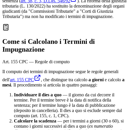
sentenza (
art. 38, c. 3, D.Lgs. 546/92
). La riforma della giustizia
tributaria (L. 130/2022) ha sostituito la denominazione degli organi
giudicanti (da "Commissioni Tributarie" a "Corti di Giustizia
Tributaria") ma non ha modificato i termini di impugnazione.
Come si Calcolano i Termini di
Impugnazione
Art. 155 CPC — Regole di computo
Il computo dei termini di impugnazione segue le regole generali
dell'
art. 155 CPC
, che distingue tra calcolo
a giorni
e calcolo
a
mesi
. Il procedimento si articola in quattro passaggi:
Individuare il dies a quo
— il giorno da cui decorre il
termine. Per il termine breve è la data di notifica della
sentenza; per il termine lungo è la data di pubblicazione
(deposito in cancelleria). Il dies a quo si esclude sempre dal
computo (art. 155, c. 1, CPC).
Calcolare la scadenza
— per i termini a giorni (30 o 60), si
contano i giorni successivi al dies a quo (
ex numeratio