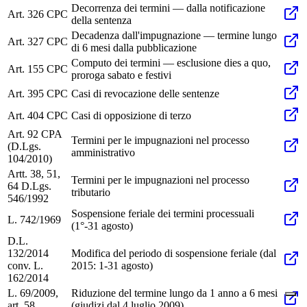
Decorrenza dei termini — dalla notificazione
Art. 326 CPC
della sentenza
Decadenza dall'impugnazione — termine lungo
Art. 327 CPC
di 6 mesi dalla pubblicazione
Computo dei termini — esclusione dies a quo,
Art. 155 CPC
proroga sabato e festivi
Art. 395 CPC
Casi di revocazione delle sentenze
Art. 404 CPC
Casi di opposizione di terzo
Art. 92 CPA
Termini per le impugnazioni nel processo
(D.Lgs.
amministrativo
104/2010)
Artt. 38, 51,
Termini per le impugnazioni nel processo
64 D.Lgs.
tributario
546/1992
Sospensione feriale dei termini processuali
L. 742/1969
(1°-31 agosto)
D.L.
132/2014
Modifica del periodo di sospensione feriale (dal
conv. L.
2015: 1-31 agosto)
162/2014
L. 69/2009,
Riduzione del termine lungo da 1 anno a 6 mesi
art. 58
(giudizi dal 4 luglio 2009)