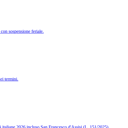
 con sospensione feriale.
ei termini.
ità italiane 2026 incluso San Francesco d'Assisi (L. 151/2025).