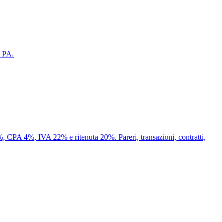
t PA.
, CPA 4%, IVA 22% e ritenuta 20%. Pareri, transazioni, contratti,