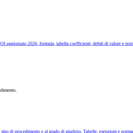
OI aggiornato 2026, formula, tabella coefficienti, debiti di valore e nor
edimento.
al tipo di procedimento e al grado di giudizio. Tabelle, esenzioni e norma