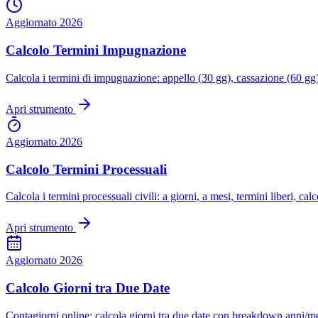
Aggiornato 2026
Calcolo Termini Impugnazione
Calcola i termini di impugnazione: appello (30 gg), cassazione (60 gg),
Apri strumento
Aggiornato 2026
Calcolo Termini Processuali
Calcola i termini processuali civili: a giorni, a mesi, termini liberi, c
Apri strumento
Aggiornato 2026
Calcolo Giorni tra Due Date
Contagiorni online: calcola giorni tra due date con breakdown anni/mesi/