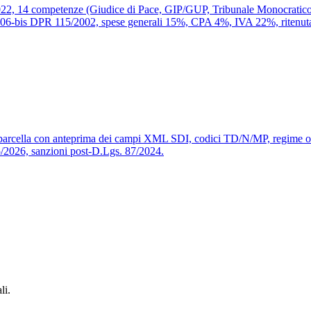
022, 14 competenze (Giudice di Pace, GIP/GUP, Tribunale Monocratico, 
rt. 106-bis DPR 115/2002, spese generali 15%, CPA 4%, IVA 22%, ritenu
e parcella con anteprima dei campi XML SDI, codici TD/N/MP, regime ordi
05/2026, sanzioni post-D.Lgs. 87/2024.
li.