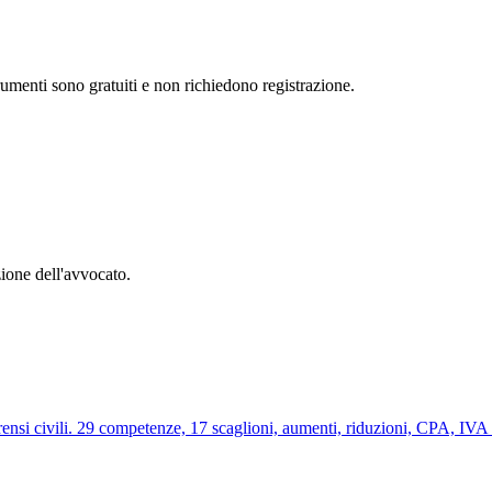
strumenti sono gratuiti e non richiedono registrazione.
zione dell'avvocato.
rensi civili. 29 competenze, 17 scaglioni, aumenti, riduzioni, CPA, IVA 