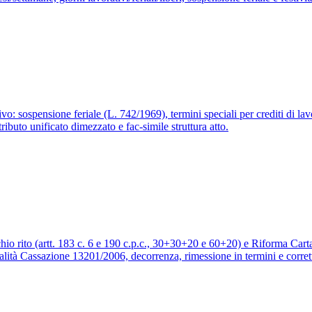
ivo: sospensione feriale (L. 742/1969), termini speciali per crediti di l
ibuto unificato dimezzato e fac-simile struttura atto.
chio rito (artt. 183 c. 6 e 190 c.p.c., 30+30+20 e 60+20) e Riforma Cartab
alità Cassazione 13201/2006, decorrenza, rimessione in termini e corre