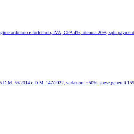
 regime ordinario e forfettario, IVA, CPA 4%, ritenuta 20%, split paymen
la 25 D.M. 55/2014 e D.M. 147/2022, variazioni ±50%, spese generali 15%