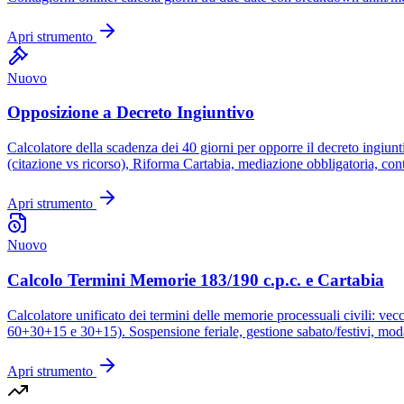
Apri strumento
Nuovo
Opposizione a Decreto Ingiuntivo
Calcolatore della scadenza dei 40 giorni per opporre il decreto ingiunt
(citazione vs ricorso), Riforma Cartabia, mediazione obbligatoria, contr
Apri strumento
Nuovo
Calcolo Termini Memorie 183/190 c.p.c. e Cartabia
Calcolatore unificato dei termini delle memorie processuali civili: vec
60+30+15 e 30+15). Sospensione feriale, gestione sabato/festivi, mod
Apri strumento