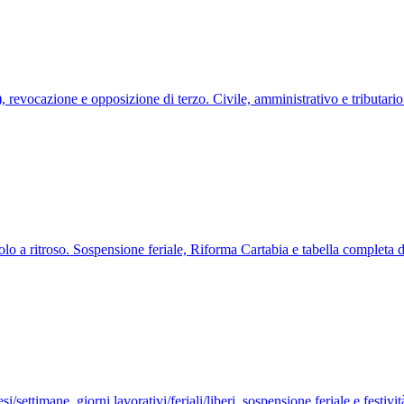
 revocazione e opposizione di terzo. Civile, amministrativo e tributario
alcolo a ritroso. Sospensione feriale, Riforma Cartabia e tabella completa d
settimane, giorni lavorativi/feriali/liberi, sospensione feriale e festiv