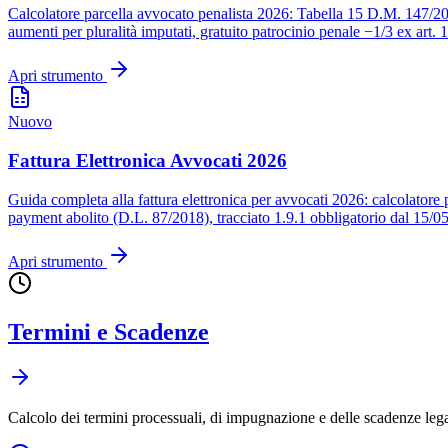
Calcolatore parcella avvocato penalista 2026: Tabella 15 D.M. 147/2
aumenti per pluralità imputati, gratuito patrocinio penale −1/3 ex a
Apri strumento
Nuovo
Fattura Elettronica Avvocati 2026
Guida completa alla fattura elettronica per avvocati 2026: calcolator
payment abolito (D.L. 87/2018), tracciato 1.9.1 obbligatorio dal 15/
Apri strumento
Termini e Scadenze
Calcolo dei termini processuali, di impugnazione e delle scadenze lega