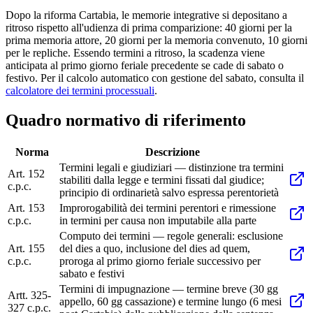
Dopo la riforma Cartabia, le memorie integrative si depositano a
ritroso rispetto all'udienza di prima comparizione: 40 giorni per la
prima memoria attore, 20 giorni per la memoria convenuto, 10 giorni
per le repliche. Essendo termini a ritroso, la scadenza viene
anticipata al primo giorno feriale precedente se cade di sabato o
festivo. Per il calcolo automatico con gestione del sabato, consulta il
calcolatore dei termini processuali
.
Quadro normativo di riferimento
Norma
Descrizione
Termini legali e giudiziari — distinzione tra termini
Art. 152
stabiliti dalla legge e termini fissati dal giudice;
c.p.c.
principio di ordinarietà salvo espressa perentorietà
Art. 153
Improrogabilità dei termini perentori e rimessione
c.p.c.
in termini per causa non imputabile alla parte
Computo dei termini — regole generali: esclusione
Art. 155
del dies a quo, inclusione del dies ad quem,
c.p.c.
proroga al primo giorno feriale successivo per
sabato e festivi
Termini di impugnazione — termine breve (30 gg
Artt. 325-
appello, 60 gg cassazione) e termine lungo (6 mesi
327 c.p.c.