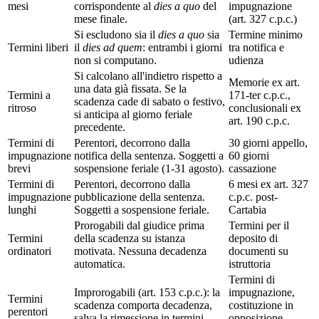
mesi
corrispondente al
dies a quo
del
impugnazione
mese finale.
(art. 327 c.p.c.)
Si escludono sia il
dies a quo
sia
Termine minimo
Termini liberi
il
dies ad quem
: entrambi i giorni
tra notifica e
non si computano.
udienza
Si calcolano all'indietro rispetto a
Memorie ex art.
una data già fissata. Se la
Termini a
171-ter c.p.c.,
scadenza cade di sabato o festivo,
ritroso
conclusionali ex
si anticipa al giorno feriale
art. 190 c.p.c.
precedente.
Termini di
Perentori, decorrono dalla
30 giorni appello,
impugnazione
notifica della sentenza. Soggetti a
60 giorni
brevi
sospensione feriale (1-31 agosto).
cassazione
Termini di
Perentori, decorrono dalla
6 mesi ex art. 327
impugnazione
pubblicazione della sentenza.
c.p.c. post-
lunghi
Soggetti a sospensione feriale.
Cartabia
Prorogabili dal giudice prima
Termini per il
Termini
della scadenza su istanza
deposito di
ordinatori
motivata. Nessuna decadenza
documenti su
automatica.
istruttoria
Termini di
Improrogabili (art. 153 c.p.c.): la
impugnazione,
Termini
scadenza comporta decadenza,
costituzione in
perentori
salva la rimessione in termini.
opposizione