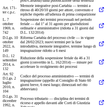
post-Cartabia) dalla pubblicazione della sentenza
Memorie integrative post-Cartabia — termini a
Art. 171-
ritroso di 40/20/10 giorni per attore, convenuto e
ter c.p.c.
repliche rispetto all'udienza di prima comparizione
L. 7
Sospensione dei termini processuali nel periodo
ottobre
feriale — dal 1° al 31 agosto per giurisdizioni
1969, n.
ordinarie e amministrative (ridotta a 31 giorni dal
742
D.L. 132/2014)
D.Lgs. 10
Riforma Cartabia del processo civile — in vigore
ottobre
dal 28/02/2023; nuovi termini per la fase
2022, n.
introduttiva, memorie integrative, termine lungo di
149
impugnazione ridotto a 6 mesi
D.L. 12
Riduzione della sospensione feriale da 46 a 31
settembre
giorni (convertito in L. 162/2014) — misure per
2014, n.
accelerare lo svolgimento dei processi
132
Art. 92
Codice del processo amministrativo — termini di
D.Lgs. 2
impugnazione (appello al Consiglio di Stato 60
luglio
giorni breve, 6 mesi lungo; dimezzati nel rito
2010, n.
abbreviato)
104
D.Lgs. 31
Processo tributario — disciplina dei termini di
dicembre
ricorso e appello davanti alle Corti di Giustizia
1992, n.