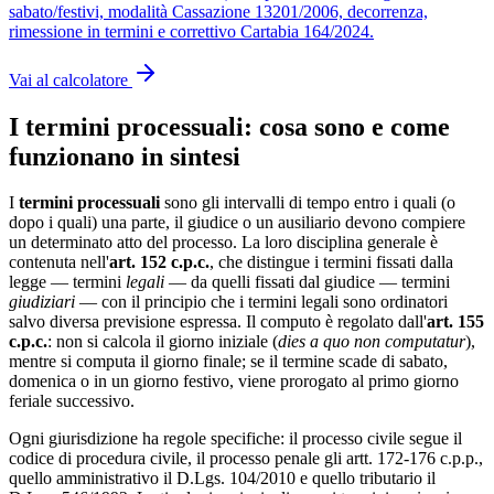
sabato/festivi, modalità Cassazione 13201/2006, decorrenza,
rimessione in termini e correttivo Cartabia 164/2024.
Vai al calcolatore
I termini processuali: cosa sono e come
funzionano in sintesi
I
termini processuali
sono gli intervalli di tempo entro i quali (o
dopo i quali) una parte, il giudice o un ausiliario devono compiere
un determinato atto del processo. La loro disciplina generale è
contenuta nell'
art. 152 c.p.c.
, che distingue i termini fissati dalla
legge — termini
legali
— da quelli fissati dal giudice — termini
giudiziari
— con il principio che i termini legali sono ordinatori
salvo diversa previsione espressa. Il computo è regolato dall'
art. 155
c.p.c.
: non si calcola il giorno iniziale (
dies a quo non computatur
),
mentre si computa il giorno finale; se il termine scade di sabato,
domenica o in un giorno festivo, viene prorogato al primo giorno
feriale successivo.
Ogni giurisdizione ha regole specifiche: il processo civile segue il
codice di procedura civile, il processo penale gli artt. 172-176 c.p.p.,
quello amministrativo il D.Lgs. 104/2010 e quello tributario il