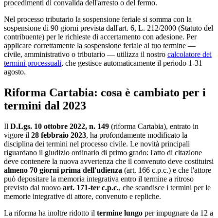
procedimenti di convalida dell'arresto o del fermo.
Nel processo tributario la sospensione feriale si somma con la
sospensione di 90 giorni prevista dall'art. 6, L. 212/2000 (Statuto del
contribuente) per le richieste di accertamento con adesione. Per
applicare correttamente la sospensione feriale al tuo termine —
civile, amministrativo o tributario — utilizza il nostro
calcolatore dei
termini processuali
, che gestisce automaticamente il periodo 1-31
agosto.
Riforma Cartabia: cosa è cambiato per i
termini dal 2023
Il
D.Lgs. 10 ottobre 2022, n. 149
(riforma Cartabia), entrato in
vigore il
28 febbraio 2023
, ha profondamente modificato la
disciplina dei termini nel processo civile. Le novità principali
riguardano il giudizio ordinario di primo grado: l'atto di citazione
deve contenere la nuova avvertenza che il convenuto deve costituirsi
almeno 70 giorni prima dell'udienza
(art. 166 c.p.c.) e che l'attore
può depositare la memoria integrativa entro il termine a ritroso
previsto dal nuovo
art. 171-ter c.p.c.
, che scandisce i termini per le
memorie integrative di attore, convenuto e repliche.
La riforma ha inoltre ridotto il
termine lungo
per impugnare da 12 a