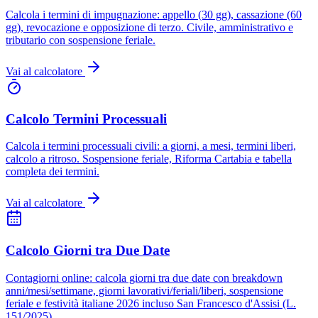
Calcola i termini di impugnazione: appello (30 gg), cassazione (60
gg), revocazione e opposizione di terzo. Civile, amministrativo e
tributario con sospensione feriale.
Vai al calcolatore
Calcolo Termini Processuali
Calcola i termini processuali civili: a giorni, a mesi, termini liberi,
calcolo a ritroso. Sospensione feriale, Riforma Cartabia e tabella
completa dei termini.
Vai al calcolatore
Calcolo Giorni tra Due Date
Contagiorni online: calcola giorni tra due date con breakdown
anni/mesi/settimane, giorni lavorativi/feriali/liberi, sospensione
feriale e festività italiane 2026 incluso San Francesco d'Assisi (L.
151/2025).