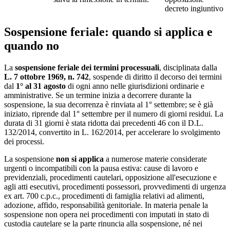
decreto ingiuntivo
Sospensione feriale: quando si applica e
quando no
La
sospensione feriale dei termini processuali
, disciplinata dalla
L. 7 ottobre 1969, n. 742
, sospende di diritto il decorso dei termini
dal
1° al 31 agosto
di ogni anno nelle giurisdizioni ordinarie e
amministrative. Se un termine inizia a decorrere durante la
sospensione, la sua decorrenza è rinviata al 1° settembre; se è già
iniziato, riprende dal 1° settembre per il numero di giorni residui. La
durata di 31 giorni è stata ridotta dai precedenti 46 con il D.L.
132/2014, convertito in L. 162/2014, per accelerare lo svolgimento
dei processi.
La sospensione
non si applica
a numerose materie considerate
urgenti o incompatibili con la pausa estiva: cause di lavoro e
previdenziali, procedimenti cautelari, opposizione all'esecuzione e
agli atti esecutivi, procedimenti possessori, provvedimenti di urgenza
ex art. 700 c.p.c., procedimenti di famiglia relativi ad alimenti,
adozione, affido, responsabilità genitoriale. In materia penale la
sospensione non opera nei procedimenti con imputati in stato di
custodia cautelare se la parte rinuncia alla sospensione, né nei