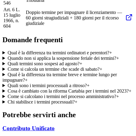
Tributaria
546
Art. 6 L.
Doppio termine per impugnare il licenziamento —
15 luglio
60 giorni stragiudiziali + 180 giorni per il ricorso
1966, n.
giudiziale
604
Domande frequenti
Qual è la differenza tra termini ordinatori e perentori?
+
Quando non si applica la sospensione feriale dei termini?
+
Quali termini sono sospesi ad agosto?
+
Come si calcola un termine che scade di sabato?
+
Qual è la differenza tra termine breve e termine lungo per
impugnare?
+
Quali sono i termini processuali a ritroso?
+
Cosa è cambiato con la riforma Cartabia per i termini nel 2023?
+
Come si calcolano i termini nel processo amministrativo?
+
Chi stabilisce i termini processuali?
+
Potrebbe servirti anche
Contributo Unificato