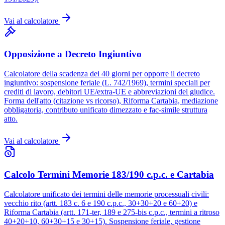
Vai al calcolatore
Opposizione a Decreto Ingiuntivo
Calcolatore della scadenza dei 40 giorni per opporre il decreto
ingiuntivo: sospensione feriale (L. 742/1969), termini speciali per
crediti di lavoro, debitori UE/extra-UE e abbreviazioni del giudice.
Forma dell'atto (citazione vs ricorso), Riforma Cartabia, mediazione
obbligatoria, contributo unificato dimezzato e fac-simile struttura
atto.
Vai al calcolatore
Calcolo Termini Memorie 183/190 c.p.c. e Cartabia
Calcolatore unificato dei termini delle memorie processuali civili:
vecchio rito (artt. 183 c. 6 e 190 c.p.c., 30+30+20 e 60+20) e
Riforma Cartabia (artt. 171-ter, 189 e 275-bis c.p.c., termini a ritroso
40+20+10, 60+30+15 e 30+15). Sospensione feriale, gestione