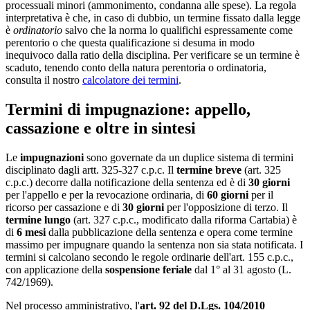
processuali minori (ammonimento, condanna alle spese). La regola
interpretativa è che, in caso di dubbio, un termine fissato dalla legge
è
ordinatorio
salvo che la norma lo qualifichi espressamente come
perentorio o che questa qualificazione si desuma in modo
inequivoco dalla ratio della disciplina. Per verificare se un termine è
scaduto, tenendo conto della natura perentoria o ordinatoria,
consulta il nostro
calcolatore dei termini
.
Termini di impugnazione: appello,
cassazione e oltre in sintesi
Le
impugnazioni
sono governate da un duplice sistema di termini
disciplinato dagli artt. 325-327 c.p.c. Il
termine breve
(art. 325
c.p.c.) decorre dalla notificazione della sentenza ed è di
30 giorni
per l'appello e per la revocazione ordinaria, di
60 giorni
per il
ricorso per cassazione e di
30 giorni
per l'opposizione di terzo. Il
termine lungo
(art. 327 c.p.c., modificato dalla riforma Cartabia) è
di
6 mesi
dalla pubblicazione della sentenza e opera come termine
massimo per impugnare quando la sentenza non sia stata notificata. I
termini si calcolano secondo le regole ordinarie dell'art. 155 c.p.c.,
con applicazione della
sospensione feriale
dal 1° al 31 agosto (L.
742/1969).
Nel processo amministrativo, l'
art. 92 del D.Lgs. 104/2010