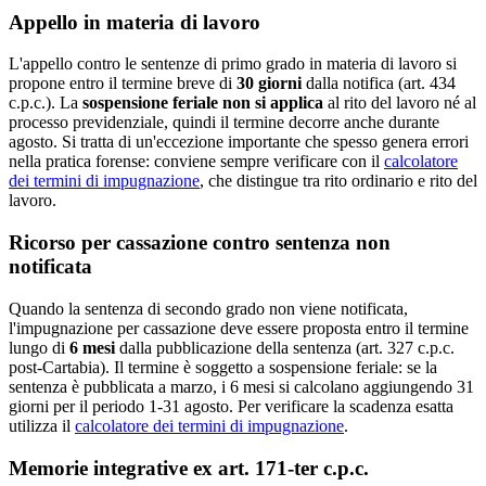
Appello in materia di lavoro
L'appello contro le sentenze di primo grado in materia di lavoro si
propone entro il termine breve di
30 giorni
dalla notifica (art. 434
c.p.c.). La
sospensione feriale non si applica
al rito del lavoro né al
processo previdenziale, quindi il termine decorre anche durante
agosto. Si tratta di un'eccezione importante che spesso genera errori
nella pratica forense: conviene sempre verificare con il
calcolatore
dei termini di impugnazione
, che distingue tra rito ordinario e rito del
lavoro.
Ricorso per cassazione contro sentenza non
notificata
Quando la sentenza di secondo grado non viene notificata,
l'impugnazione per cassazione deve essere proposta entro il termine
lungo di
6 mesi
dalla pubblicazione della sentenza (art. 327 c.p.c.
post-Cartabia). Il termine è soggetto a sospensione feriale: se la
sentenza è pubblicata a marzo, i 6 mesi si calcolano aggiungendo 31
giorni per il periodo 1-31 agosto. Per verificare la scadenza esatta
utilizza il
calcolatore dei termini di impugnazione
.
Memorie integrative ex art. 171-ter c.p.c.