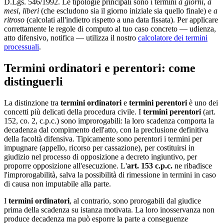
D.Lgs. 546/1992. Le tipologie principali sono i termini
a giorni
,
a
mesi
,
liberi
(che escludono sia il giorno iniziale sia quello finale) e
a
ritroso
(calcolati all'indietro rispetto a una data fissata). Per applicare
correttamente le regole di computo al tuo caso concreto — udienza,
atto difensivo, notifica — utilizza il nostro
calcolatore dei termini
processuali
.
Termini ordinatori e perentori: come
distinguerli
La distinzione tra
termini ordinatori
e
termini perentori
è uno dei
concetti più delicati della procedura civile. I
termini perentori
(art.
152, co. 2, c.p.c.) sono improrogabili: la loro scadenza comporta la
decadenza dal compimento dell'atto, con la preclusione definitiva
della facoltà difensiva. Tipicamente sono perentori i termini per
impugnare (appello, ricorso per cassazione), per costituirsi in
giudizio nel processo di opposizione a decreto ingiuntivo, per
proporre opposizione all'esecuzione. L'
art. 153 c.p.c.
ne ribadisce
l'improrogabilità, salva la possibilità di rimessione in termini in caso
di causa non imputabile alla parte.
I
termini ordinatori
, al contrario, sono prorogabili dal giudice
prima della scadenza su istanza motivata. La loro inosservanza non
produce decadenza ma può esporre la parte a conseguenze