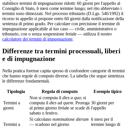
stabilisce termini di impugnazione ridotti: 60 giorni per l'appello al
Consiglio di Stato, 6 mesi come termine lungo; nel rito abbreviato i
termini sono dimezzati. Nel processo tributario (D.Lgs. 546/1992) il
ricorso in appello si propone entro 60 giorni dalla notificazione della
sentenza di primo grado. Per calcolare con precisione il termine di
impugnazione applicabile al tuo caso — civile, amministrativo o
tributario, con o senza sospensione feriale — utilizza il nostro
calcolatore dei termini di impugnazione
.
Differenze tra termini processuali, liberi
e di impugnazione
Nella pratica forense capita spesso di confondere categorie di termini
che hanno regole di computo diverse. La tabella che segue sintetizza
le differenze fondamentali.
Tipologia
Regola di computo
Esempio tipico
Non si computa il
dies a quo
; si
Termini a
computa il
dies ad quem
. Proroga
30 giorni per
giorni
al primo giorno feriale se scade di
l'appello
sabato o festivo.
Si calcolano
nominatione dierum
6 mesi per il
Termini a
— scadono nel giorno
termine lungo di